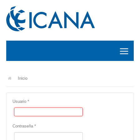
INICIO
Inicio
EXÁMENES
SERVICIOS
Usuario
*
VISAS
Contraseña
*